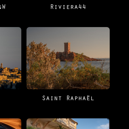
&W
Riviera44
Saint Raphaël